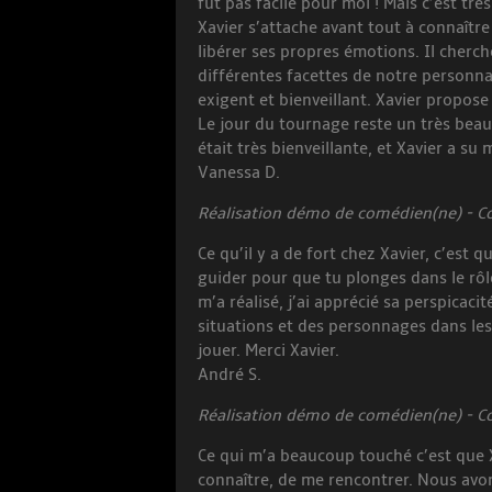
fut pas facile pour moi ! Mais c’est trè
Xavier s’attache avant tout à connaître
libérer ses propres émotions. Il cherch
différentes facettes de notre personnali
exigent et bienveillant. Xavier propose
Le jour du tournage reste un très beau 
était très bienveillante, et Xavier a su 
Vanessa D.
Réalisation démo de comédien(ne) - Coa
Ce qu’il y a de fort chez Xavier, c’est qu
guider pour que tu plonges dans le rôl
m’a réalisé, j’ai apprécié sa perspicac
situations et des personnages dans lesq
jouer. Merci Xavier.
André S.
Réalisation démo de comédien(ne) - Coa
Ce qui m’a beaucoup touché c’est que X
connaître, de me rencontrer. Nous avo