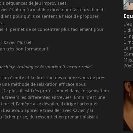
ois séquences de jeu improvisées.
avier était un formidable directeur d’acteurs. Il met
Equ
diens pour qu’ils se sentent à l’aise de proposer,
ra.
L’éq
tiel. Il permet de se concentrer plus facilement pour
1 di
1 in
1 m
c Xavier Mussel !
Le m
 un très bon formateur !
Cam
Magi
70x2
ching, training et formation "L’acteur relié"
 son écoute et la direction des rendez-vous de pré-
se une méthode de relaxation efficace nous
De plus, il est très professionnel dans l’organisation
 à travers les différentes entrevues. Enfin, c’est une
eur et l’amène à se dévoiler, il dirige l’acteur et
i beaucoup apprécié travailler avec Xavier, j’ai
âcher prise, du ressenti et en prenant plaisir à