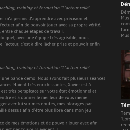
Dém
ching, training et formation "L’acteur relié"
Démo
Muss
er m’a permis d’apprendre avec précision et
comé
ffectuer afin de pouvoir jouer avec sa propre vérité.
form
, entre chaque étapes de travail.
Muss
 du quel, avec une équipe trés agréable, nous
 l’acteur, c’est à dire lâcher prise et pouvoir enfin
ching, training et formation "L’acteur relié"
e d’une bande demo. Nous avons fait plusieurs séances
ances étaient très enrichissantes, Xavier est à
 il est très perspicace sur votre état émotionnel et
endre et à donner le meilleur de vous même.
nger avec lui sur mes doutes, mes blocages par
Tém
llé dessus afin d’être plus libre dans mon jeu
Tém
"Lor
ce de mes émotions et de pouvoir jouer avec afin
reco
n’est pas toujours évident !!