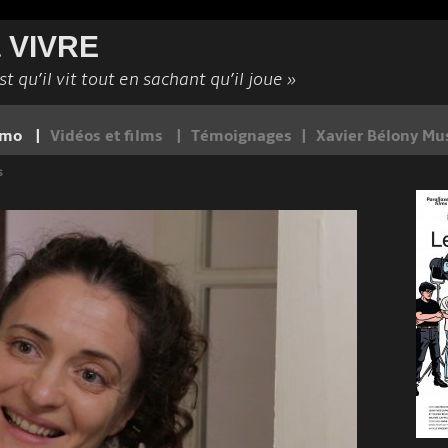
à VIVRE
t qu’il vit tout en sachant qu’il joue »
démo
Vidéos et films
Témoignages
Xavier Bélony Mu
s