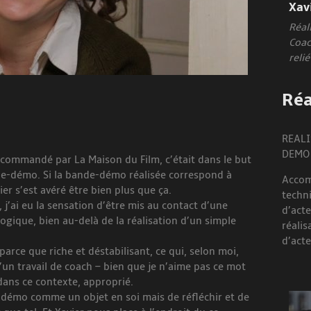
Xav
Réal
Coac
relié
Réa
REALI
DEMO
recommandé par La Maison du Film, c’était dans le but
ande-démo. Si la bande-démo réalisée correspond à
Accom
ier s’est avéré être bien plus que ça.
techn
 j’ai eu la sensation d’être mis au contact d’une
d’act
ogique, bien au-delà de la réalisation d’un simple
réalis
d’acte
parce que riche et déstabilisant, ce qui, selon moi,
’un travail de coach – bien que je n’aime pas ce mot
dans ce contexte, approprié.
-démo comme un objet en soi mais de réfléchir et de