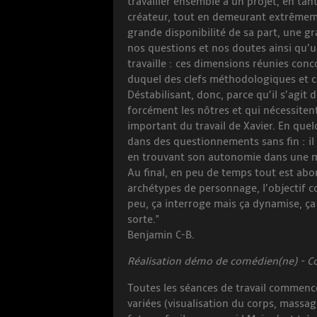
travailler ensemble à un projet, en tant
créateur, tout en demeurant extrêmem
grande disponibilité de sa part, une g
nos questions et nos doutes ainsi qu’un
travaille : ces dimensions réunies conc
duquel des clefs méthodologiques et cr
Déstabilisant, donc, parce qu’il s’agit 
forcément les nôtres et qui nécessitent
important du travail de Xavier. En que
dans des questionnements sans fin : il
en trouvant son autonomie dans une m
Au final, en peu de temps tout est abor
archétypes de personnage, l’objectif c
peu, ça interroge mais ça dynamise, ça 
sorte."
Benjamin C-B.
Réalisation démo de comédien(ne) - Coa
Toutes les séances de travail commence
variées (visualisation du corps, massage