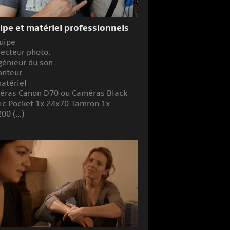
ipe et matériel professionnels
uipe
recteur photo.
génieur du son
onteur
atériel
éras Canon D70 ou Caméras Black
c Pocket 1x 24x70 Tamron 1x
00 (...)