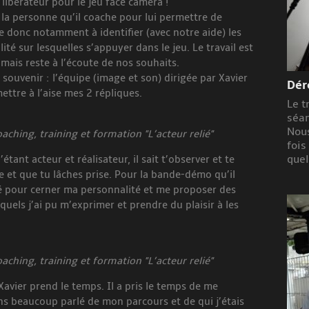
s libérateur pour le jeu face caméra !
 la personne qu’il coache pour lui permettre de
e donc notamment à identifier (avec notre aide) les
té sur lesquelles s’appuyer dans le jeu. Le travail est
 mais reste à l’écoute de nos souhaits.
souvenir : l’équipe (image et son) dirigée par Xavier
Dér
mettre à l’aise mes 2 répliques.
Le t
séan
Nous
ching, training et formation "L’acteur relié"
fois
quel
’étant acteur et réalisateur, il sait t’observer et te
e et que tu lâches prise. Pour la bande-démo qu’il
ité pour cerner ma personnalité et me proposer des
uels j’ai pu m’exprimer et prendre du plaisir à les
ching, training et formation "L’acteur relié"
avier prend le temps. Il a pris le temps de me
ns beaucoup parlé de mon parcours et de qui j’étais