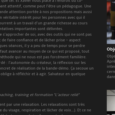
 que tel. Et Xavier nous place à l’endroit du co-
ent attentif, comme peut l’être un pédagogue. Une
rande attention portée à nos propositions mais aussi
 véritable intérêt pour les personnes avec qui il
ourrent à un travail d’un grande richesse au cours
éatives importantes sont délivrées.
de s’approcher de soi, avec des outils qui ne sont pas
 de faire confiance et de lâcher prise – aspect
lques séances, il y a peu de temps pour se perdre
Obj
 faut avancer au moyen de ce qui est proposé, tout
Obje
éthode qui ne nous est pas forcément familière.
Aprè
dé : l’autonomie du créateur, la réflexion sur les
inte
oncret de réalisation de la bande-démo. Ça secoue un
cern
oblige à réfléchir et à agir. Salvateur en quelque
dans
ching, training et formation "L’acteur relié"
nt par une relaxation. Les relaxations sont très
 du visage, respiration et lâcher de voix…). Et ce ne