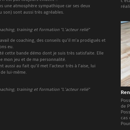
c’ét
ans une atmosphère sympathique car ses deux
réal
 son) sont aussi très agréables.
ching, training et formation "L’acteur relié"
vail de coaching, des conseils qu’il m’a prodigués et
ons eu.
té cette bande démo dont je suis très satisfaite. Elle
de mon jeu et de ma personnalité.
t aussi au fait qu’il met l’acteur très à l’aise, lui
r de lui-même.
ching, training et formation "L’acteur relié"
Ren
Poss
de P
Poss
cas 
Pour 