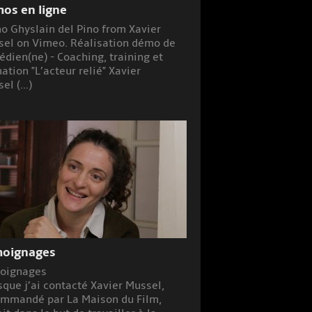
os en ligne
 Ghyslain del Pino from Xavier
el on Vimeo. Réalisation démo de
dien(ne) - Coaching, training et
ation "L’acteur relié" Xavier
el (...)
oignages
oignages
sque j’ai contacté Xavier Mussel,
mmandé par La Maison du Film,